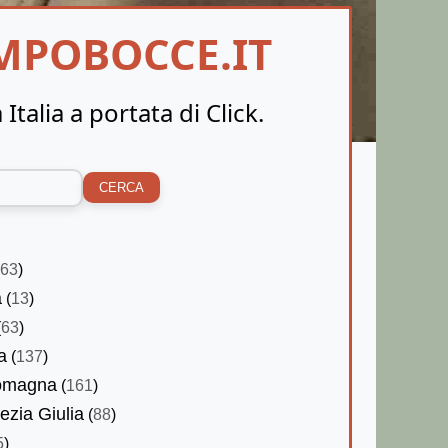
MPOBOCCE.IT
Italia a portata di Click.
CERCA
(
63
)
a
(
13
)
(
63
)
a
(
137
)
Romagna
(
161
)
nezia Giulia
(
88
)
5
)