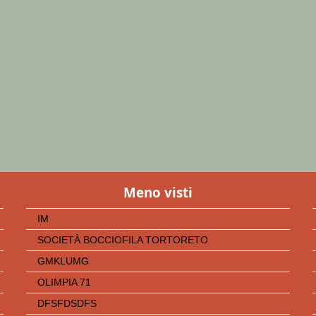
Meno visti
IM
SOCIETÀ BOCCIOFILA TORTORETO
GMKLUMG
OLIMPIA 71
DFSFDSDFS