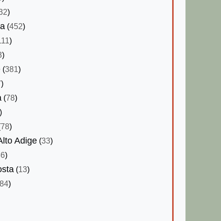
32
)
ia
(
452
)
111
)
3
)
e
(
381
)
7
)
a
(
78
)
)
(
78
)
Alto Adige
(
33
)
36
)
osta
(
13
)
84
)