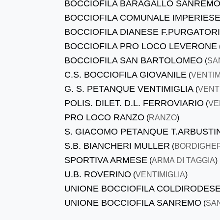
BOCCIOFILA BARAGALLO SANREM
BOCCIOFILA COMUNALE IMPERIES
BOCCIOFILA DIANESE F.PURGATOR
BOCCIOFILA PRO LOCO LEVERONE
BOCCIOFILA SAN BARTOLOMEO
(
SA
C.S. BOCCIOFILA GIOVANILE
(
VENTIM
G. S. PETANQUE VENTIMIGLIA
(
VENT
POLIS. DILET. D.L. FERROVIARIO
(
VE
PRO LOCO RANZO
(
RANZO
)
S. GIACOMO PETANQUE T.ARBUSTIN
S.B. BIANCHERI MULLER
(
BORDIGHE
SPORTIVA ARMESE
(
ARMA DI TAGGIA
)
U.B. ROVERINO
(
VENTIMIGLIA
)
UNIONE BOCCIOFILA COLDIRODES
UNIONE BOCCIOFILA SANREMO
(
SA