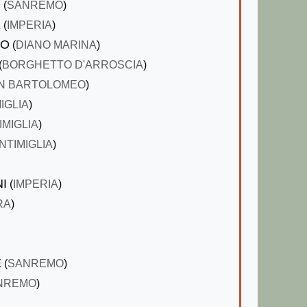
O
(
SANREMO
)
E
(
IMPERIA
)
IO
(
DIANO MARINA
)
(
BORGHETTO D'ARROSCIA
)
N BARTOLOMEO
)
IGLIA
)
IMIGLIA
)
NTIMIGLIA
)
I
(
IMPERIA
)
RA
)
E
(
SANREMO
)
NREMO
)