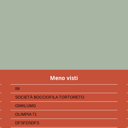
Meno visti
IM
SOCIETÀ BOCCIOFILA TORTORETO
GMKLUMG
OLIMPIA 71
DFSFDSDFS