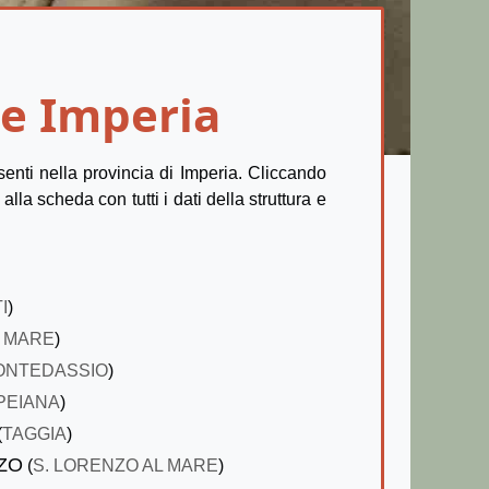
e Imperia
senti nella provincia di Imperia. Cliccando
la scheda con tutti i dati della struttura e
I
)
L MARE
)
ONTEDASSIO
)
PEIANA
)
(
TAGGIA
)
ZO
(
S. LORENZO AL MARE
)