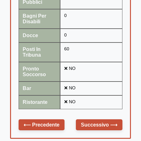
Pubblici
Bagni Per
0
Disabili
Docce
0
Posti In
60
Tribuna
Pronto
❌ NO
Soccorso
Bar
❌ NO
Ristorante
❌ NO
⟵
Precedente
Successivo
⟶