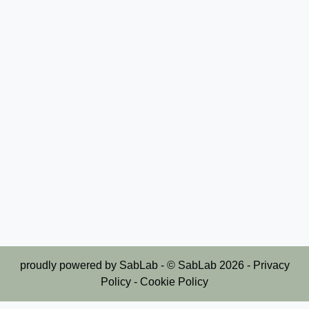
proudly powered by
SabLab
- © SabLab
2026
-
Privacy
Policy
-
Cookie Policy