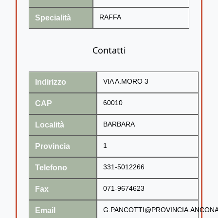
Specialità
RAFFA
Contatti
Indirizzo
VIA A.MORO 3
CAP
60010
Località
BARBARA
Provincia
1
Telefono
331-5012266
Fax
071-9674623
Email
G.PANCOTTI@PROVINCIA.ANCONA