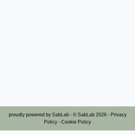
proudly powered by
SabLab
- © SabLab
2026
-
Privacy
Policy
-
Cookie Policy