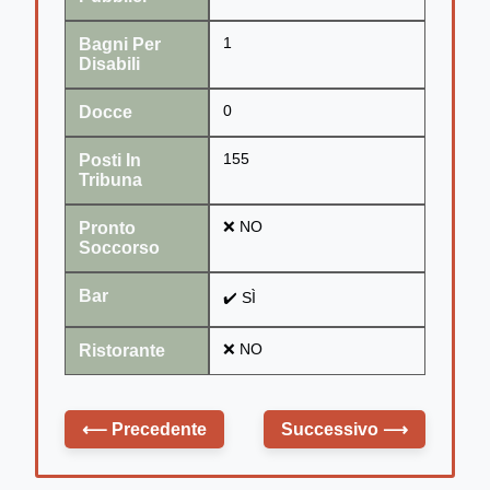
Bagni Per
1
Disabili
Docce
0
Posti In
155
Tribuna
Pronto
❌ NO
Soccorso
Bar
✔️ SÌ
Ristorante
❌ NO
⟵
Precedente
Successivo
⟶