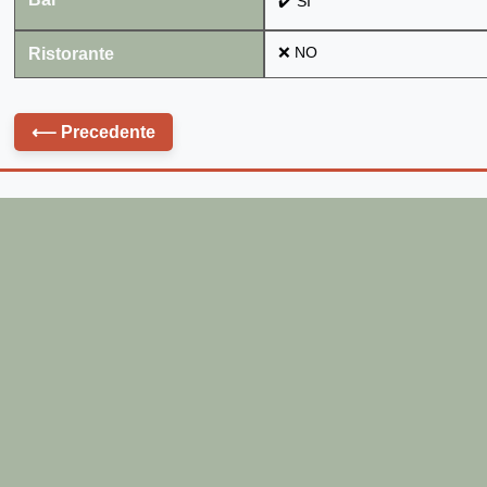
✔️ SÌ
Ristorante
❌ NO
⟵
Precedente