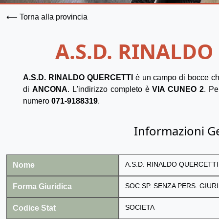
⟵ Torna alla provincia
A.S.D. RINALDO
A.S.D. RINALDO QUERCETTI
è un campo di bocce ch
di
ANCONA
. L'indirizzo completo è
VIA CUNEO 2
. Pe
numero
071-9188319
.
Informazioni G
Nome
A.S.D. RINALDO QUERCETTI
Forma Giuridica
SOC.SP. SENZA PERS. GIURI
Codice Stat
SOCIETA