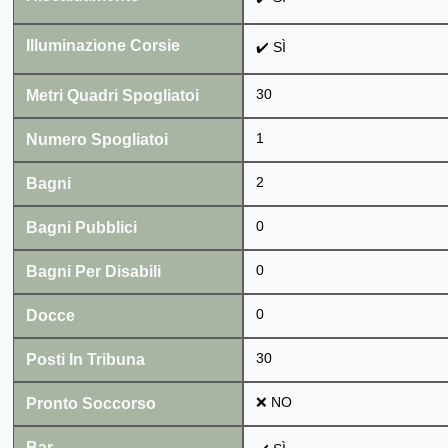
Illuminazione Corsie
✔️ SÌ
Metri Quadri Spogliatoi
30
Numero Spogliatoi
1
Bagni
2
Bagni Pubblici
0
Bagni Per Disabili
0
Docce
0
Posti In Tribuna
30
Pronto Soccorso
❌ NO
Bar