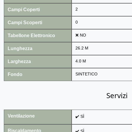
Campi Coperti
2
Campi Scoperti
0
Tabellone Elettronico
❌ NO
Lunghezza
26.2 M
Larghezza
4.0 M
Fondo
SINTETICO
Servizi
Ventilazione
✔️ SÌ
Riscaldamento
✔️ SÌ