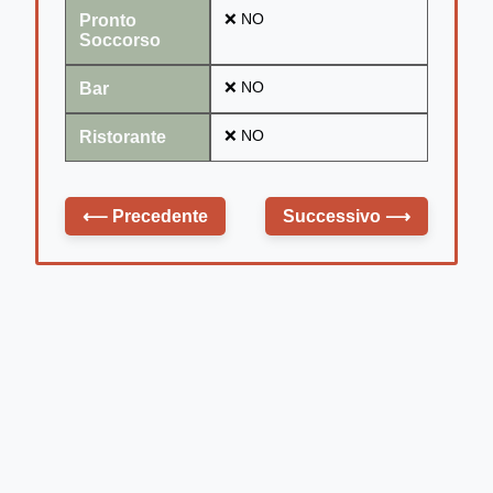
Pronto
❌ NO
Soccorso
Bar
❌ NO
Ristorante
❌ NO
⟵
Precedente
Successivo
⟶