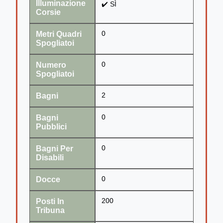
Illuminazione
✔️ SÌ
Corsie
Metri Quadri
0
Spogliatoi
Numero
0
Spogliatoi
Bagni
2
Bagni
0
Pubblici
Bagni Per
0
Disabili
Docce
0
Posti In
200
Tribuna