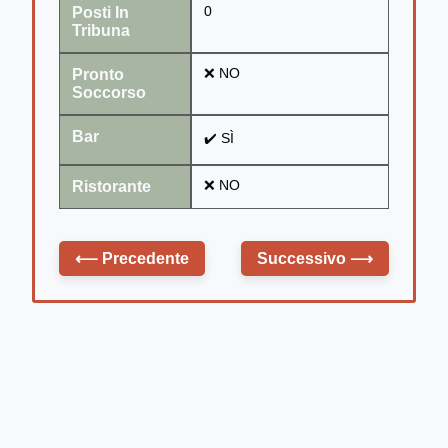
Posti In
0
Tribuna
Pronto
❌ NO
Soccorso
Bar
✔️ SÌ
Ristorante
❌ NO
⟵
Precedente
Successivo
⟶