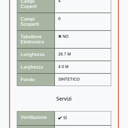
Campi
4
Coperti
Campi
0
Scoperti
Tabellone
❌ NO
Elettronico
Lunghezza
26.7 M
Larghezza
4.0 M
Fondo
SINTETICO
Servizi
Ventilazione
✔️ SÌ