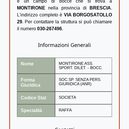
è un campo di bocce che si trova a
MONTIRONE
nella provincia di
BRESCIA
.
L'indirizzo completo è
VIA BORGOSATOLLO
29
. Per contattare la struttura si può chiamare
il numero
030-267496
.
Informazioni Generali
Nome
MONTIRONE ASS.
SPORT. DILET. - BOCC.
Forma
SOC.SP. SENZA PERS.
GIURIDICA (ANR)
Giuridica
Codice Stat
SOCIETA
Specialità
RAFFA