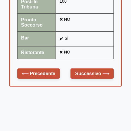
Posti In
100
Tribuna
Pronto
❌ NO
Soccorso
Bar
✔️ SÌ
Ristorante
❌ NO
⟵
Precedente
Successivo
⟶