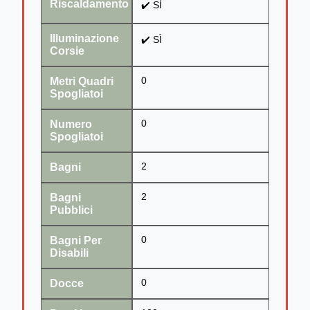
Riscaldamento
✔️ SÌ
Illuminazione
✔️ SÌ
Corsie
Metri Quadri
0
Spogliatoi
Numero
0
Spogliatoi
Bagni
2
Bagni
2
Pubblici
Bagni Per
0
Disabili
Docce
0