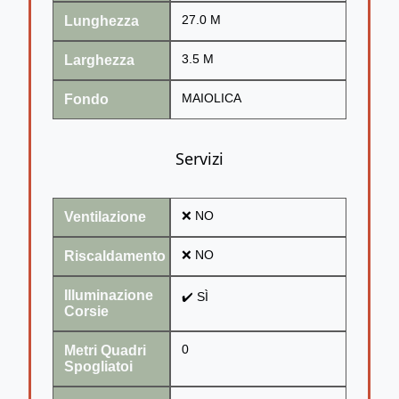
Lunghezza
27.0 M
Larghezza
3.5 M
Fondo
MAIOLICA
Servizi
Ventilazione
❌ NO
Riscaldamento
❌ NO
Illuminazione
✔️ SÌ
Corsie
Metri Quadri
0
Spogliatoi