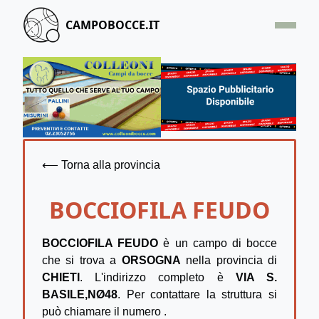
CAMPOBOCCE.IT
HOME
OFFERTA
SEGNALA UN CAMPO
CONTATTACI
⟵ Torna alla provincia
BOCCIOFILA FEUDO
BOCCIOFILA FEUDO
è un campo di bocce
che si trova a
ORSOGNA
nella provincia di
CHIETI
. L'indirizzo completo è
VIA S.
BASILE,NØ48
. Per contattare la struttura si
può chiamare il numero
.