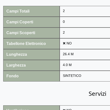
Campi Totali
2
Campi Coperti
0
Campi Scoperti
2
Tabellone Elettronico
❌ NO
Lunghezza
26.4 M
Larghezza
4.0 M
Fondo
SINTETICO
Servizi