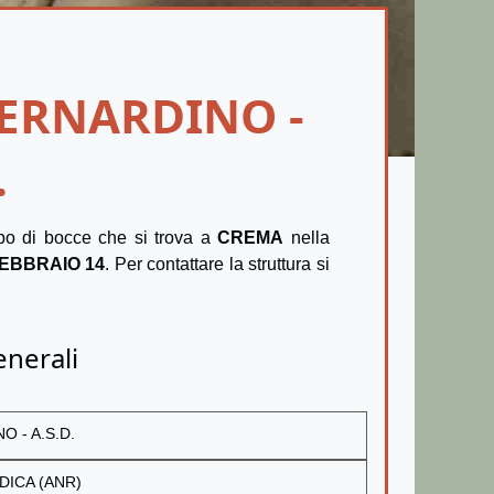
BERNARDINO -
.
o di bocce che si trova a
CREMA
nella
FEBBRAIO 14
. Per contattare la struttura si
enerali
 - A.S.D.
DICA (ANR)