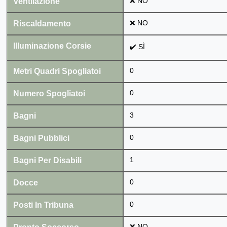
Ventilazione
❌ NO
Riscaldamento
❌ NO
Illuminazione Corsie
✔️ SÌ
Metri Quadri Spogliatoi
0
Numero Spogliatoi
0
Bagni
3
Bagni Pubblici
0
Bagni Per Disabili
1
Docce
0
Posti In Tribuna
0
❌ NO