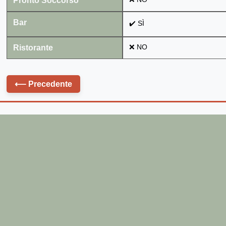
Pronto Soccorso
Bar
✔️ SÌ
Ristorante
❌ NO
⟵
Precedente