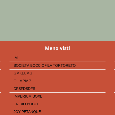
Meno visti
IM
SOCIETÀ BOCCIOFILA TORTORETO
GMKLUMG
OLIMPIA 71
DFSFDSDFS
IMPERIUM BOXE
ERIDIO BOCCE
JOY PETANQUE