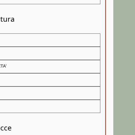
ttura
TA'
occe