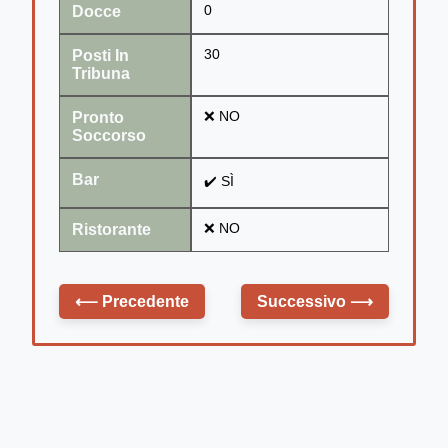
Docce
0
Posti In
30
Tribuna
Pronto
❌ NO
Soccorso
Bar
✔️ SÌ
Ristorante
❌ NO
⟵
Precedente
Successivo
⟶