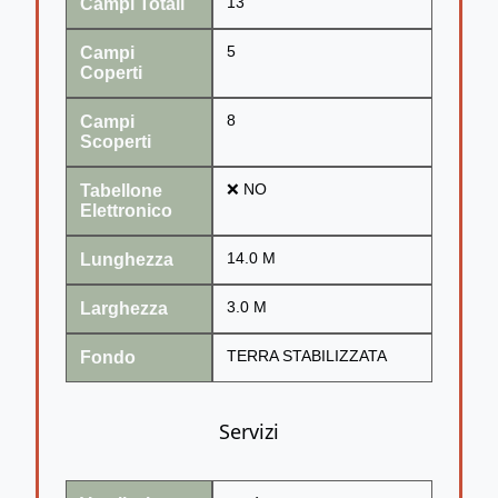
Campi Totali
13
Campi
5
Coperti
Campi
8
Scoperti
Tabellone
❌ NO
Elettronico
Lunghezza
14.0 M
Larghezza
3.0 M
Fondo
TERRA STABILIZZATA
Servizi