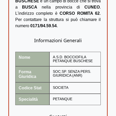
BUSCHESE
è un campo di bocce che si trova
a
BUSCA
nella provincia di
CUNEO
.
L'indirizzo completo è
CORSO ROMITA 62
.
Per contattare la struttura si può chiamare il
numero
0171/94.59.54
.
Informazioni Generali
Nome
A.S.D. BOCCIOFILA
PETANQUE BUSCHESE
Forma
SOC.SP. SENZA PERS.
GIURIDICA (ANR)
Giuridica
Codice Stat
SOCIETA
Specialità
PETANQUE