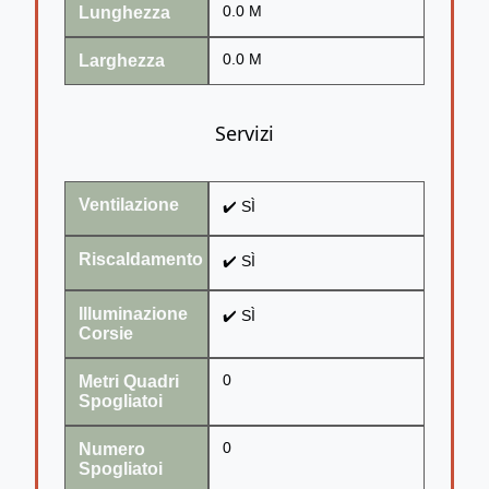
Lunghezza
0.0 M
Larghezza
0.0 M
Servizi
Ventilazione
✔️ SÌ
Riscaldamento
✔️ SÌ
Illuminazione
✔️ SÌ
Corsie
Metri Quadri
0
Spogliatoi
Numero
0
Spogliatoi