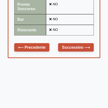
Pronto
❌ NO
Soccorso
Bar
❌ NO
Ristorante
❌ NO
⟵
Precedente
Successivo
⟶