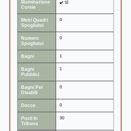
Illuminazione
✔️ SÌ
Corsie
Metri Quadri
0
Spogliatoi
Numero
0
Spogliatoi
Bagni
1
Bagni
1
Pubblici
Bagni Per
0
Disabili
Docce
0
Posti In
30
Tribuna