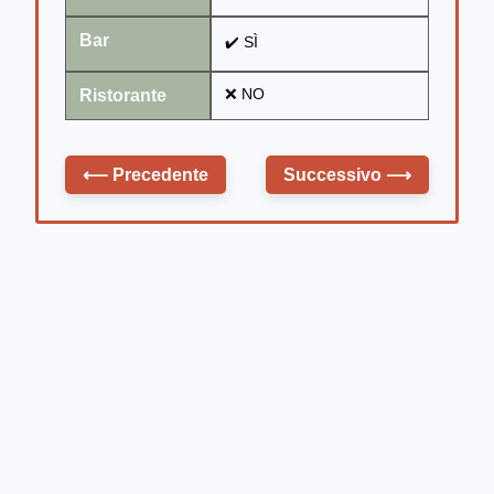
Bar
✔️ SÌ
Ristorante
❌ NO
⟵
Precedente
Successivo
⟶