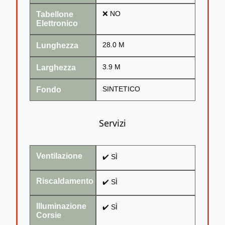
Tabellone
❌ NO
Elettronico
Lunghezza
28.0 M
Larghezza
3.9 M
Fondo
SINTETICO
Servizi
Ventilazione
✔️ SÌ
Riscaldamento
✔️ SÌ
Illuminazione
✔️ SÌ
Corsie