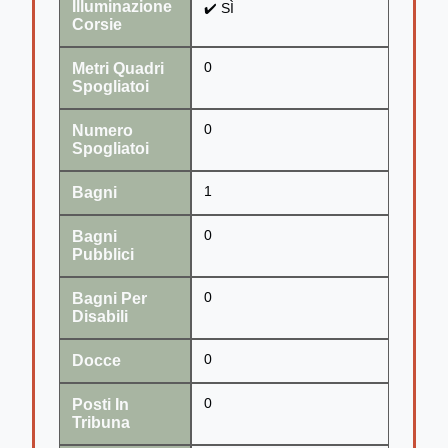
Illuminazione
✔️ SÌ
Corsie
Metri Quadri
0
Spogliatoi
Numero
0
Spogliatoi
Bagni
1
Bagni
0
Pubblici
Bagni Per
0
Disabili
Docce
0
Posti In
0
Tribuna