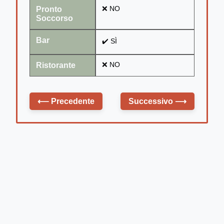
Pronto
❌ NO
Soccorso
Bar
✔️ SÌ
Ristorante
❌ NO
⟵
Precedente
Successivo
⟶