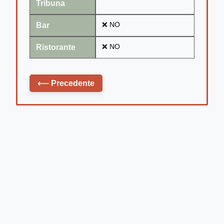
Tribuna
Bar
❌ NO
Ristorante
❌ NO
⟵
Precedente