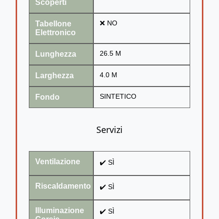
Scoperti
Tabellone
❌ NO
Elettronico
Lunghezza
26.5 M
Larghezza
4.0 M
Fondo
SINTETICO
Servizi
Ventilazione
✔️ SÌ
Riscaldamento
✔️ SÌ
Illuminazione
✔️ SÌ