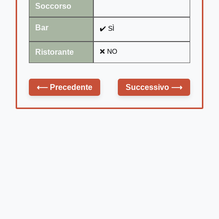
Soccorso
Bar
✔️ SÌ
Ristorante
❌ NO
⟵
Precedente
Successivo
⟶