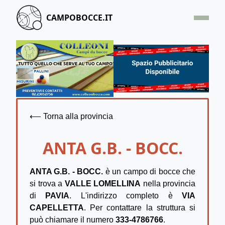
CAMPOBOCCE.IT
HOME
OFFERTA
SEGNALA UN CAMPO
CONTATTACI
⟵ Torna alla provincia
ANTA G.B. - BOCC.
ANTA G.B. - BOCC.
è un campo di bocce che
si trova a
VALLE LOMELLINA
nella provincia
di
PAVIA
. L'indirizzo completo è
VIA
CAPELLETTA
. Per contattare la struttura si
può chiamare il numero
333-4786766
.