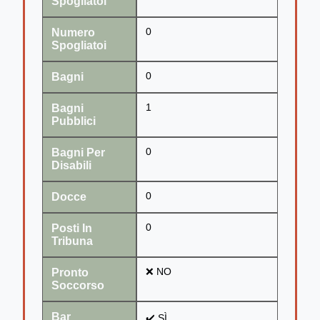
Spogliatoi
Numero
0
Spogliatoi
Bagni
0
Bagni
1
Pubblici
Bagni Per
0
Disabili
Docce
0
Posti In
0
Tribuna
Pronto
❌ NO
Soccorso
Bar
✔️ SÌ