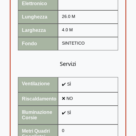
Elettronico
Lunghezza
26.0 M
Larghezza
4.0 M
Fondo
SINTETICO
Servizi
Ventilazione
✔️ SÌ
Riscaldamento
❌ NO
Illuminazione
✔️ SÌ
Corsie
Metri Quadri
0