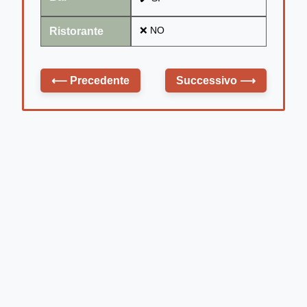
Ristorante
❌ NO
⟵
Precedente
Successivo
⟶