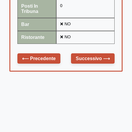
Posti In
0
Tribuna
Bar
❌ NO
Ristorante
❌ NO
⟵
Precedente
Successivo
⟶