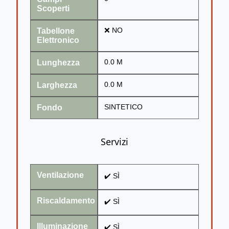
Scoperti
Tabellone
❌ NO
Elettronico
Lunghezza
0.0 M
Larghezza
0.0 M
Fondo
SINTETICO
Servizi
Ventilazione
✔️ SÌ
Riscaldamento
✔️ SÌ
Illuminazione
✔️ SÌ