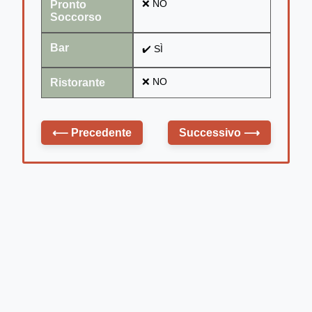
Pronto
❌ NO
Soccorso
Bar
✔️ SÌ
Ristorante
❌ NO
⟵
Precedente
Successivo
⟶