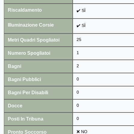
Riscaldamento
✔️ SÌ
Illuminazione Corsie
✔️ SÌ
Metri Quadri Spogliatoi
25
Numero Spogliatoi
1
Bagni
2
Bagni Pubblici
0
Bagni Per Disabili
0
Docce
0
Posti In Tribuna
0
Pronto Soccorso
❌ NO