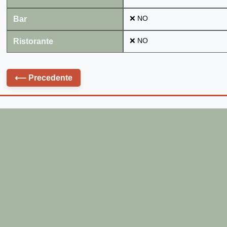
Bar
❌ NO
Ristorante
❌ NO
⟵
Precedente