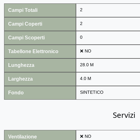
Campi Totali
2
Campi Coperti
2
Campi Scoperti
0
Tabellone Elettronico
❌ NO
Lunghezza
28.0 M
Larghezza
4.0 M
Fondo
SINTETICO
Servizi
Ventilazione
❌ NO