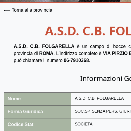
⟵ Torna alla provincia
A.S.D. C.B. F
A.S.D. C.B. FOLGARELLA
è un campo di bocce c
provincia di
ROMA
. L'indirizzo completo è
VIA PIRZIO 
può chiamare il numero
06-7910368
.
Informazioni G
Nome
A.S.D. C.B. FOLGARELLA
Forma Giuridica
SOC.SP. SENZA PERS. GIURI
Codice Stat
SOCIETA