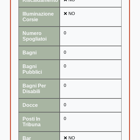
Riscaldamento
Illuminazione
❌ NO
Corsie
Numero
0
Spogliatoi
Bagni
0
Bagni
0
Pubblici
Bagni Per
0
Disabili
Docce
0
Posti In
0
Tribuna
Bar
❌ NO