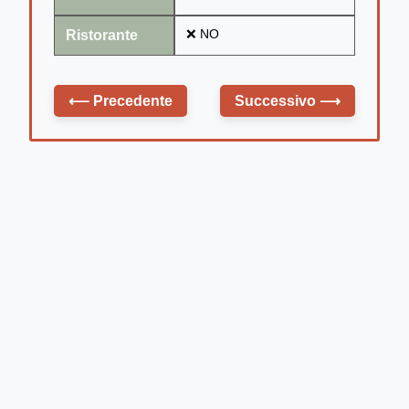
Ristorante
❌ NO
⟵
Precedente
Successivo
⟶