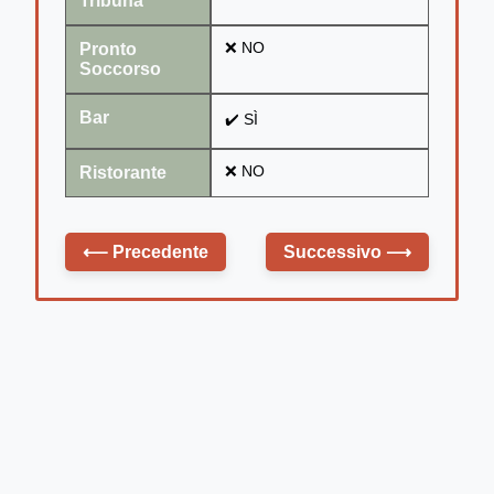
Tribuna
Pronto
❌ NO
Soccorso
Bar
✔️ SÌ
Ristorante
❌ NO
⟵
Precedente
Successivo
⟶