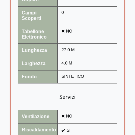
Campi
0
Scoperti
Tabellone
❌ NO
Elettronico
Lunghezza
27.0 M
Larghezza
4.0 M
Fondo
SINTETICO
Servizi
Ventilazione
❌ NO
Riscaldamento
✔️ SÌ