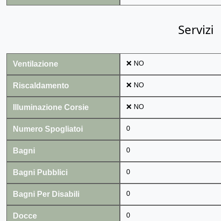
Servizi
Ventilazione
❌ NO
Riscaldamento
❌ NO
Illuminazione Corsie
❌ NO
Numero Spogliatoi
0
Bagni
0
Bagni Pubblici
0
Bagni Per Disabili
0
Docce
0