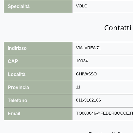
Specialità
VOLO
Contatti
Indirizzo
VIA IVREA 71
CAP
10034
Località
CHIVASSO
Provincia
11
Telefono
011-9102166
Email
TO000046@FEDERBOCCE.I