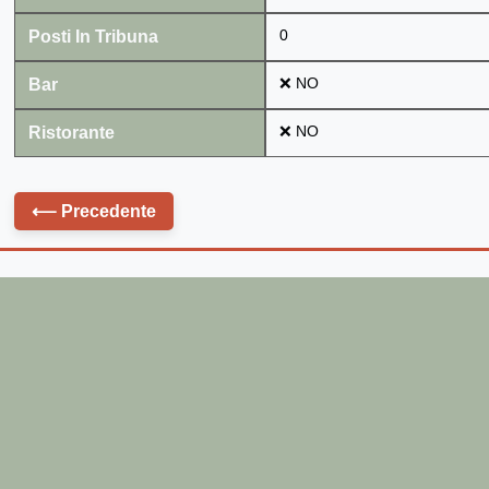
Posti In Tribuna
0
Bar
❌ NO
Ristorante
❌ NO
⟵
Precedente