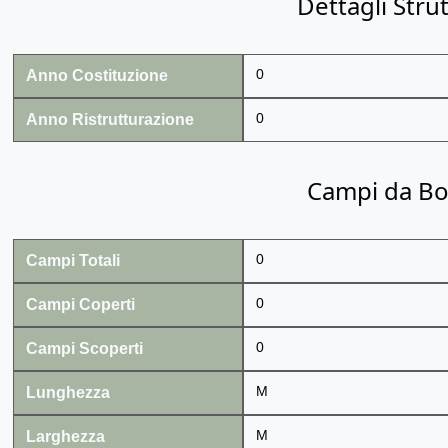
Dettagli Stru
Anno Costituzione
0
Anno Ristrutturazione
0
Campi da B
Campi Totali
0
Campi Coperti
0
Campi Scoperti
0
Lunghezza
M
Larghezza
M