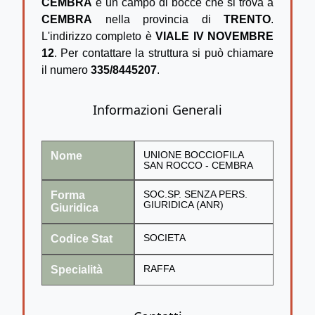
CEMBRA
è un campo di bocce che si trova a
CEMBRA
nella provincia di
TRENTO
.
L'indirizzo completo è
VIALE IV NOVEMBRE
12
. Per contattare la struttura si può chiamare
il numero
335/8445207
.
Informazioni Generali
Nome
UNIONE BOCCIOFILA
SAN ROCCO - CEMBRA
Forma
SOC.SP. SENZA PERS.
GIURIDICA (ANR)
Giuridica
Codice Stat
SOCIETA
Specialità
RAFFA