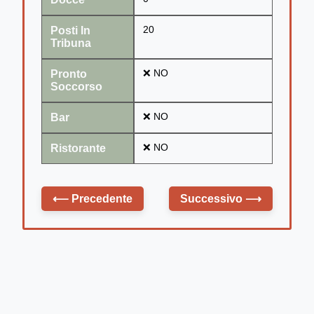
Posti In
20
Tribuna
Pronto
❌ NO
Soccorso
Bar
❌ NO
Ristorante
❌ NO
⟵
Precedente
Successivo
⟶