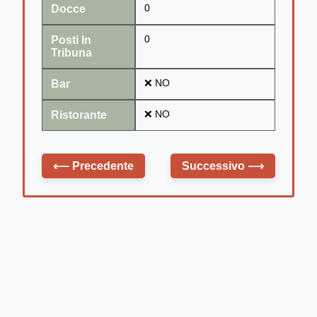
Docce
0
Posti In
0
Tribuna
Bar
❌ NO
Ristorante
❌ NO
⟵
Precedente
Successivo
⟶