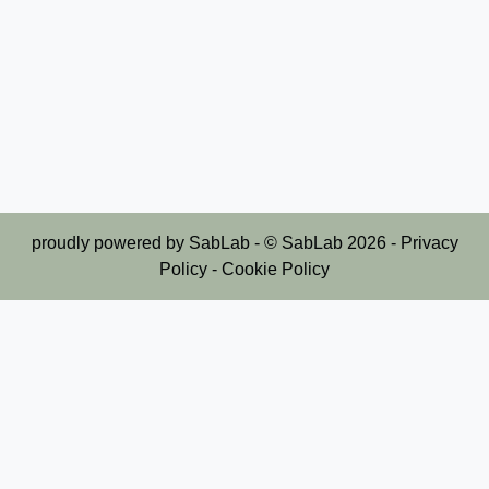
proudly powered by
SabLab
- © SabLab
2026
-
Privacy
Policy
-
Cookie Policy