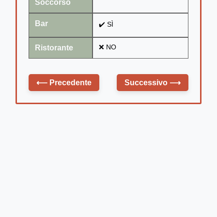
Soccorso
Bar
✔️ SÌ
Ristorante
❌ NO
⟵
Precedente
Successivo
⟶