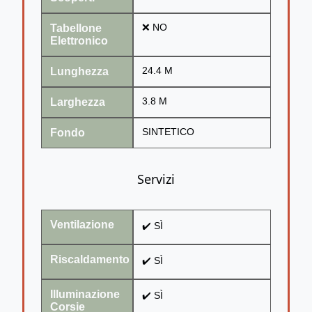
Tabellone
❌ NO
Elettronico
Lunghezza
24.4 M
Larghezza
3.8 M
Fondo
SINTETICO
Servizi
Ventilazione
✔️ SÌ
Riscaldamento
✔️ SÌ
Illuminazione
✔️ SÌ
Corsie