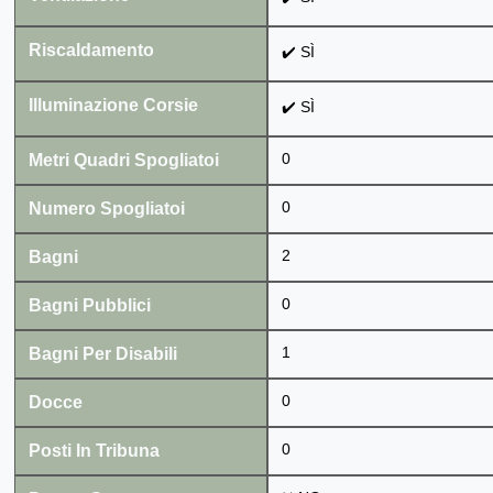
Riscaldamento
✔️ SÌ
Illuminazione Corsie
✔️ SÌ
Metri Quadri Spogliatoi
0
Numero Spogliatoi
0
Bagni
2
Bagni Pubblici
0
Bagni Per Disabili
1
Docce
0
Posti In Tribuna
0