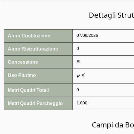
Dettagli Stru
Anno Costituzione
07/08/2026
Anno Ristrutturazione
0
Concessione
SI
Uso Plurimo
✔️ SÌ
Metri Quadri Totali
0
Metri Quadri Parcheggio
1.000
Campi da B