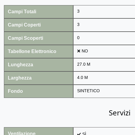
Campi Totali
3
Campi Coperti
3
Campi Scoperti
0
Tabellone Elettronico
❌ NO
Lunghezza
27.0 M
Larghezza
4.0 M
Fondo
SINTETICO
Servizi
Ventilazione
✔️ SÌ