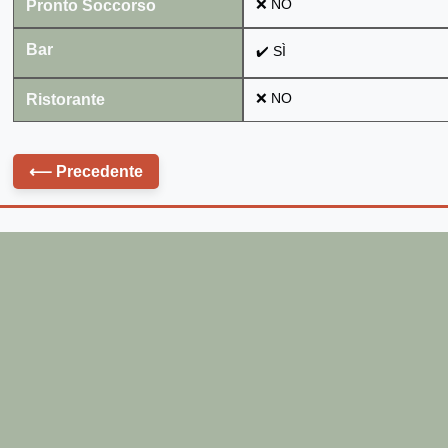
Pronto Soccorso
❌ NO
Bar
✔️ SÌ
Ristorante
❌ NO
⟵
Precedente