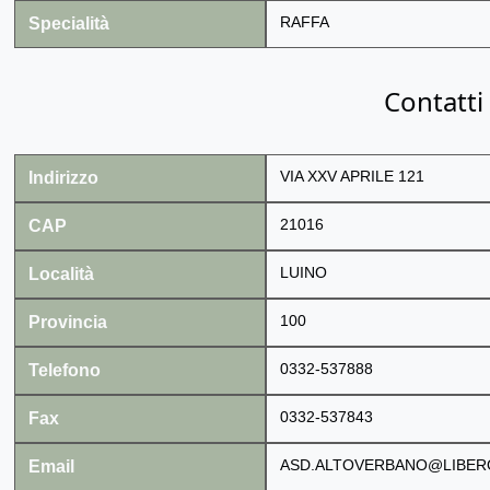
Specialità
RAFFA
Contatti
Indirizzo
VIA XXV APRILE 121
CAP
21016
Località
LUINO
Provincia
100
Telefono
0332-537888
Fax
0332-537843
Email
ASD.ALTOVERBANO@LIBERO