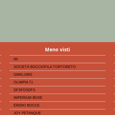
Meno visti
IM
SOCIETÀ BOCCIOFILA TORTORETO
GMKLUMG
OLIMPIA 71
DFSFDSDFS
IMPERIUM BOXE
ERIDIO BOCCE
JOY PETANQUE