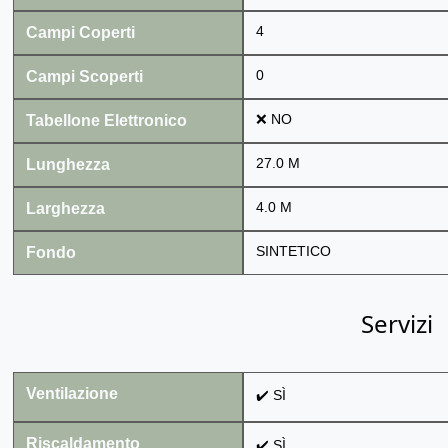
Campi Coperti
4
Campi Scoperti
0
Tabellone Elettronico
❌ NO
Lunghezza
27.0 M
Larghezza
4.0 M
Fondo
SINTETICO
Servizi
Ventilazione
✔️ SÌ
Riscaldamento
✔️ SÌ