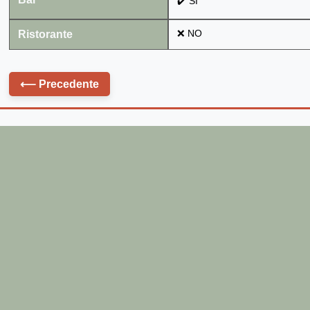
✔️ SÌ
Ristorante
❌ NO
⟵
Precedente