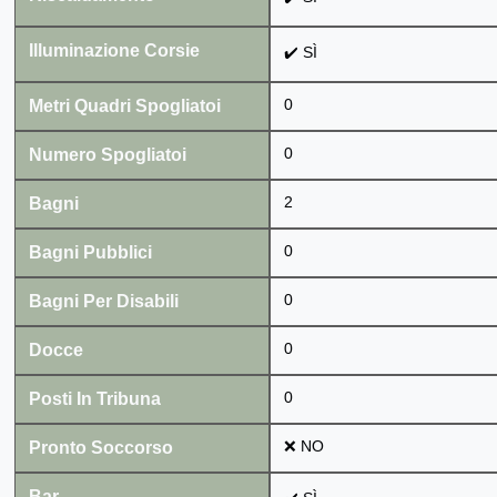
Illuminazione Corsie
✔️ SÌ
Metri Quadri Spogliatoi
0
Numero Spogliatoi
0
Bagni
2
Bagni Pubblici
0
Bagni Per Disabili
0
Docce
0
Posti In Tribuna
0
Pronto Soccorso
❌ NO
Bar